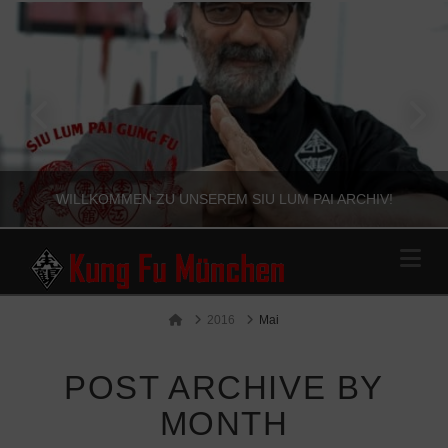
WILLKOMMEN ZU UNSEREM SIU LUM PAI ARCHIV!
Na
WILLKOMMEN
Home
2016
Mai
POST ARCHIVE BY
MONTH