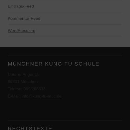
Eintrags-Feed
Kommentar-Feed
WordPress.org
MÜNCHNER KUNG FU SCHULE
Unterer Anger 15
80331 München
Telefon: 089/268633
E-Mail:
info@kung-fu-muc.de
RECHTSTEXTE