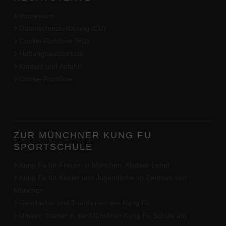
Impressum
Datenschutzerklärung (EU)
Cookie-Richtlinie (EU)
Haftungsausschluss
Kontakt und Anfahrt
Cookie-Richtlinie
ZUR MÜNCHNER KUNG FU
SPORTSCHULE
Kung Fu für Frauen in München, Altstadt-Lehel
Kung Fu für Kinder und Jugendliche im Zentrum von
München
Geschichte und Traditionen des Kung Fu
Unsere Trainer in der Münchner Kung Fu Schule am