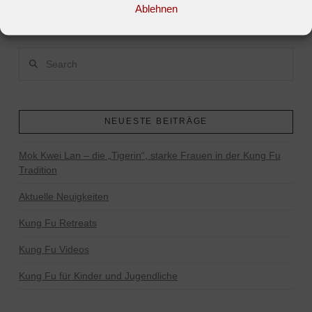
Ablehnen
Search
NEUESTE BEITRÄGE
Mok Kwei Lan – die „Tigerin“, starke Frauen in der Kung Fu
Tradition
Aktuelle Neuigkeiten
Kung Fu Retreats
Kung Fu Videos
Kung Fu für Kinder und Jugendliche