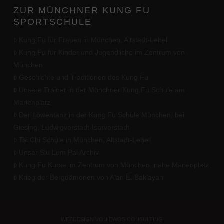
ZUR MÜNCHNER KUNG FU
SPORTSCHULE
Kung Fu für Frauen in München, Altstadt-Lehel
Kung Fu für Kinder und Jugendliche im Zentrum von
München
Geschichte und Traditionen des Kung Fu
Unsere Trainer in der Münchner Kung Fu Schule am
Marienplatz
Der Löwentanz in der Kung Fu Schule München, bei
Giesing, Ludwigvorstadt-Isarvorstadt
Tai Chi Schule in München, Altstadt-Lehel
Unser Siu Lum Pai Archiv
Kung Fu Kurse im Zentrum von München, nahe Marienplatz
Krieg der Bergdämonen von Alan E. Baklayan
WEBDESIGN VON
EWOS CONSULTING